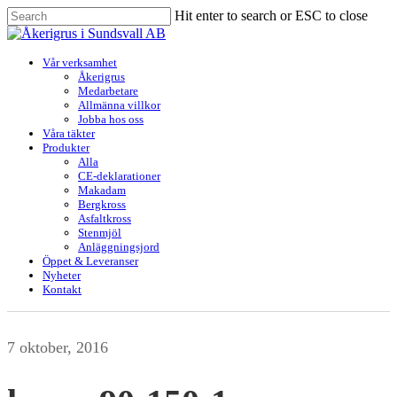
Skip
Hit enter to search or ESC to close
to
Close
main
Search
content
Menu
Vår verksamhet
Åkerigrus
Medarbetare
Allmänna villkor
Jobba hos oss
Våra täkter
Produkter
Alla
CE-deklarationer
Makadam
Bergkross
Asfaltkross
Stenmjöl
Anläggningsjord
Öppet & Leveranser
Nyheter
Kontakt
7 oktober, 2016