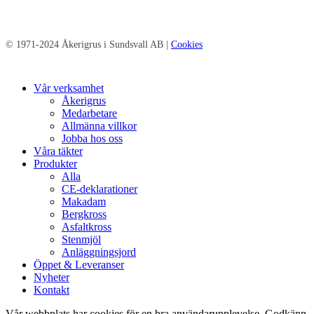
© 1971-2024 Åkerigrus i Sundsvall AB |
Cookies
Close
Vår verksamhet
Menu
Åkerigrus
Medarbetare
Allmänna villkor
Jobba hos oss
Våra täkter
Produkter
Alla
CE-deklarationer
Makadam
Bergkross
Asfaltkross
Stenmjöl
Anläggningsjord
Öppet & Leveranser
Nyheter
Kontakt
Vår webbplats har cookies för en bra användarupplevelse. Godkänn